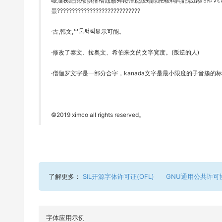
㖘㶞㹫䵥憢槚猉獑穚簆臜荈菈菭萙蔎螉賖赩輘輷閗靘騀鹐ꀵꁅꁝꄁꄂꊐꋪ
쯨????????????????????????????
·古,韩文,ᄋᆢᄃᆞᆸᄯᅥᄯᅥᆨ显示可能。
·修改了泰文、拉奥文、希伯来文的文字宽度。(叛逆的人)
·僧伽罗文字是一部分合字，kanada文字是最小限度的子音簇的标
©2019 ximco all rights reserved。
了解更多：
SIL开源字体许可证(OFL)
GNU通用公共许可
字体应用示例