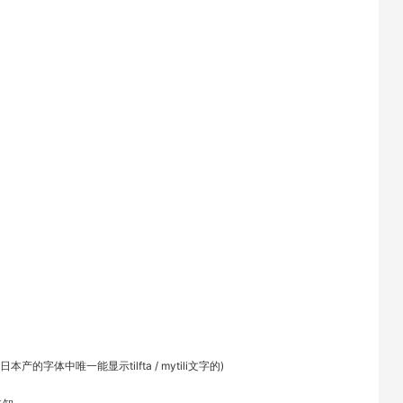
产的字体中唯一能显示tilfta / mytili文字的)