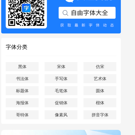
字体分类
黑体
宋体
仿宋
书法体
手写体
艺术体
标题体
毛笔体
圆体
海报体
促销体
楷体
哥特体
像素风
拼音字体