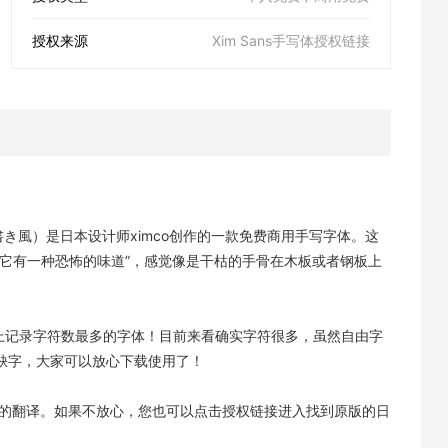
授权来源
Xim Sans手写体授权链接
m Sans 手書き風）是日本设计师ximco创作的一款免费商用手写字体。这
它有一种恐怖的味道”，感觉像是干枯的手骨在木板或者钢板上
是世界上记录字符数最多的字体！目前来看确实字符很多，虽然自由字
缺字，大家可以放心下载使用了！
文件的翻译。如果不放心，您也可以点击授权链接进入找到原版的日