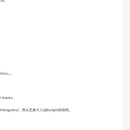
告知。
co__。
l thanks
ntHangyaku)，黑头芝麻大人(@kurgm)的协助。