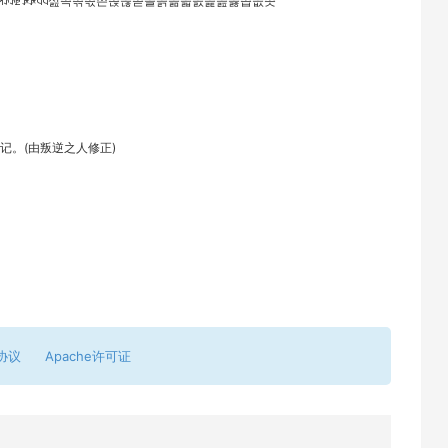
ꌹꌺꏣꐁꐂꒈꒉ섪쯕쯖쯗쯘쯙쯚쯛쯜쯝쯞쯟쯠쯡쯢쯣쯥쯦쯧
记。(由叛逆之人修正)
协议
Apache许可证