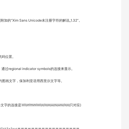
Xim Sans Unicode未注册字符的解说_1.32”。
代码位置。
ional indicator symbols的连接来显示。
体骰子的图画文字，保加利亚语用西里尔文字等。
˧˦˥˦˦˨˦˧˥˧˧˥˩˧˩˥˧˩˧˧˩˨˨˩˦˨˩˨˨˦˨˩˥˧˩˧˩只对应)