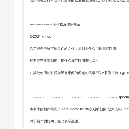
因为现在进行时收录的文字的数量在增加所以升级的时候会依次
~~~~~~~~~~著作权及使用规章
©2021 ximco
除了擅自声称字体是你的之外，原则上什么用途都可以用。
只要遵守规章制度，用什么都可以!商用也OK。
在其他使用的时候如果有想问的问题的话请用DM联系推特→@ _xim
~ ~ ~ ~ ~ ~ ~ ~ ~ ~ ~ ~ ~ ~ ~ ~ ~ ~ ~ ~ ~ ~ ~ ~ ~ ~ ~ ~ specia
本字体的制作得到了Dare-demo Iie.ttf(叛逆明朝的人)大人(@Fo
对于制作的协助，在此表示感谢。