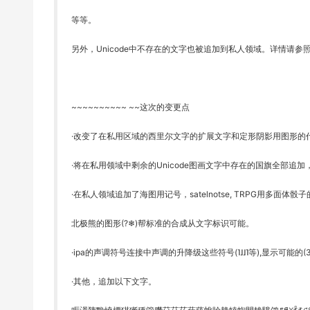
等等。
另外，Unicode中不存在的文字也被追加到私人领域。详情请参照附加的“
~~~~~~~~~~ ~~这次的变更点
·改变了在私用区域的西里尔文字的扩展文字和定形阴影用图形的
·将在私用领域中剩余的Unicode图画文字中存在的国旗全部追加，通过reg
·在私人领域追加了海图用记号，satelnotse, TRPG用多面
北极熊的图形(?‍❄)帮标准的合成从文字标识可能。
·ipa的声调符号连接中声调的升降级这些符号(˥˩˩˥等),显示可能的(3文字的连接是˥˧˥˥˩
·其他，追加以下文字。