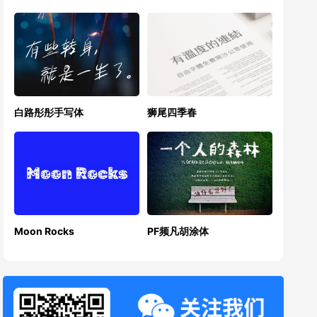
白路彤彤手写体
狮尾四季春
Moon Rocks
PF频凡胡涂体