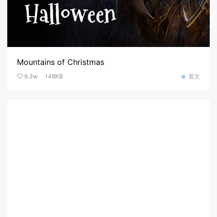
Mountains of Christmas
9.3w
148KB
英文