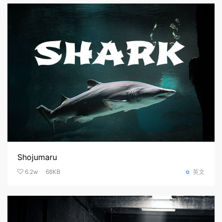
Shojumaru
6.2w
68KB
英文