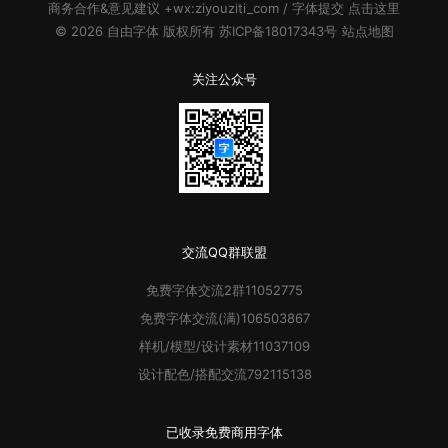
商务合作&意见建议 +wx:ziyouziti_com / 字体提交
点击这里
© 2026
自由字体
版权所有
苏ICP备18017343号
站点地图
关注公众号
交流QQ群联盟
免费字体
交流2群
11052775
免费字体
交流(满)
106503867
样机/模型/设计素材
11037109
设计配色/搭配交流
792115138
已收录
免费商用字体