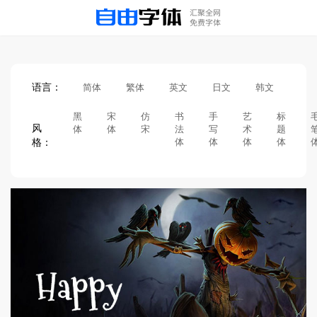
语言：
简体
繁体
英文
日文
韩文
黑
宋
仿
书
手
艺
标
风
体
体
宋
法
写
术
题
格：
体
体
体
体