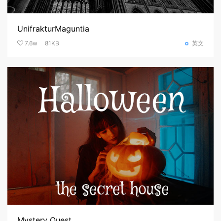
UnifrakturMaguntia
7.6w
81KB
英文
Mystery Quest