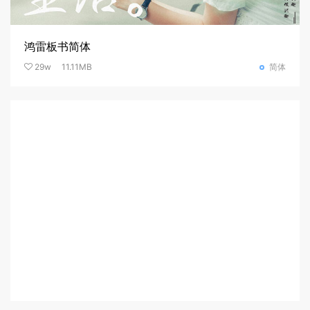
鸿雷板书简体
29w
11.11MB
简体