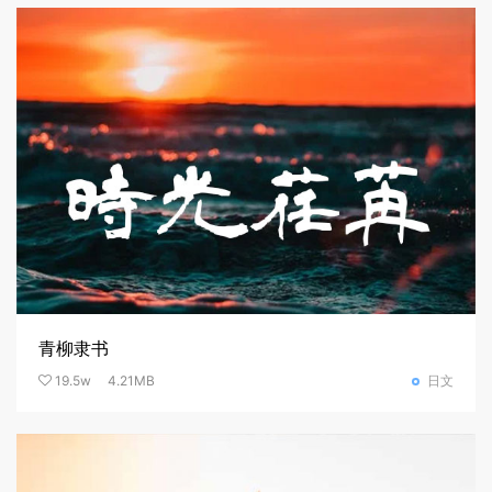
青柳隶书
19.5w
4.21MB
日文