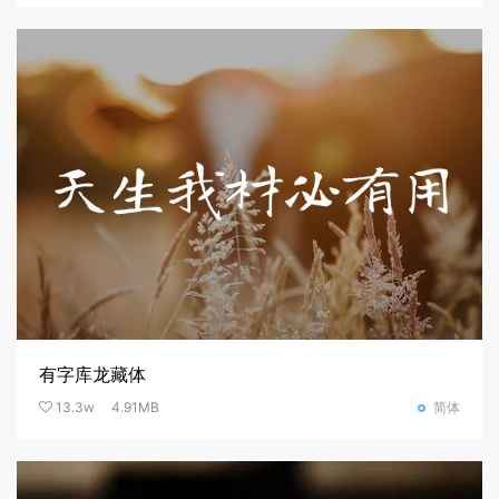
有字库龙藏体
13.3w
4.91MB
简体