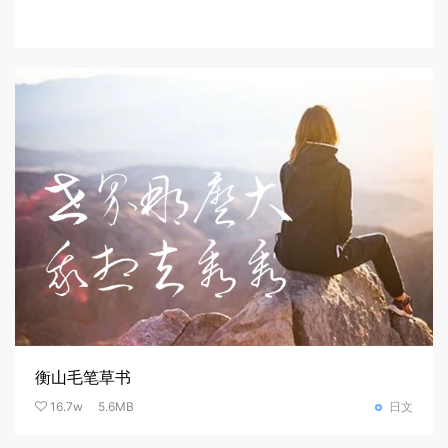
衡山毛笔草书
16.7w
5.6MB
日文