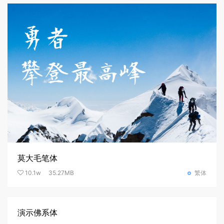
莫大毛笔体
10.1w
35.27MB
繁体
演示佛系体