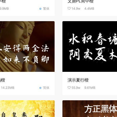
中楷
文鼎PL简中楷
9.9MB
繁体
14.9w
4.4MB
鸿楷
演示夏行楷
14.23MB
简体
55.9w
9.61MB