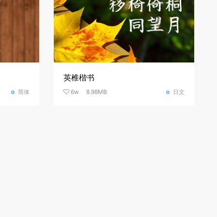
英椎楷书
简体
6w
8.98MB
日文