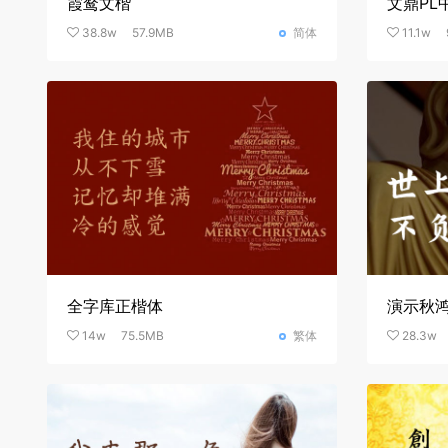
霞鹜文楷
文鼎PL
38.8w
57.9MB
简体
11.1w
全字库正楷体
演示秋
14w
75.5MB
繁体
28.3w