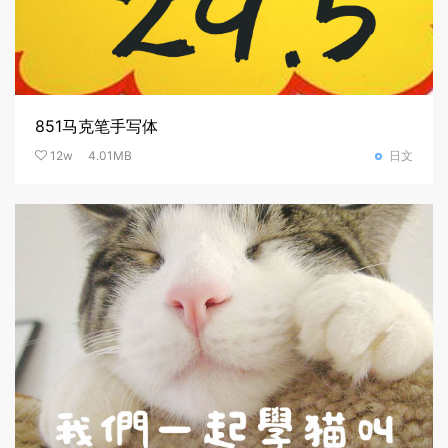
851马克笔手写体
12w
4.01MB
日文