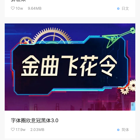
10w
9.64MB
日文
字体圈欣意冠黑体3.0
17.9w
2.03MB
简体