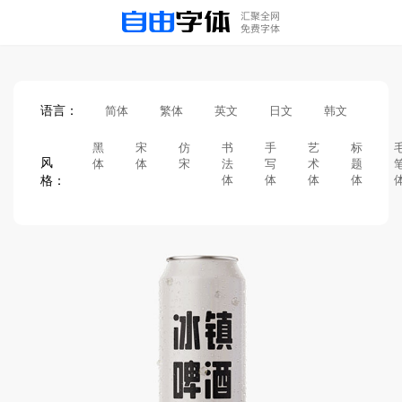
语言：
简体
繁体
英文
日文
韩文
黑
宋
仿
书
手
艺
标
风
体
体
宋
法
写
术
题
格：
体
体
体
体