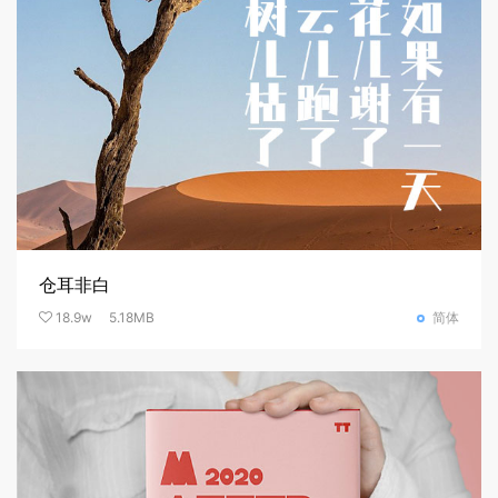
仓耳非白
18.9w
5.18MB
简体