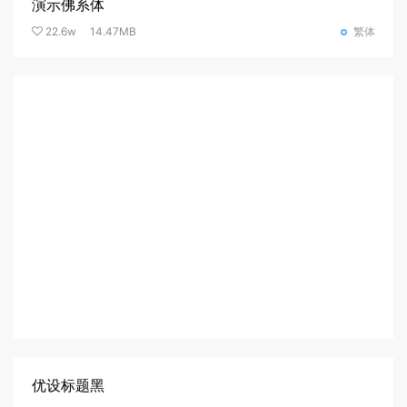
演示佛系体
22.6w
14.47MB
繁体