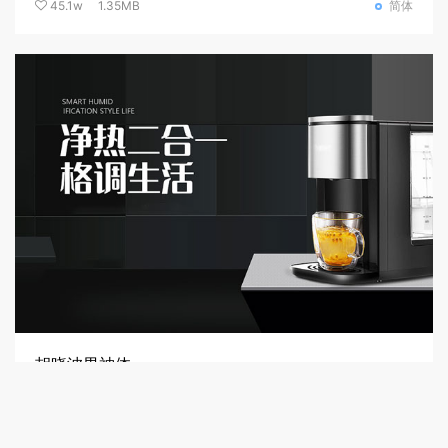
优设标题黑
45.1w
1.35MB
简体