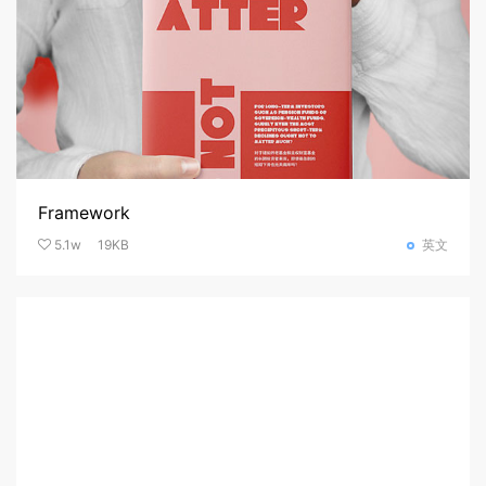
Framework
5.1w
19KB
英文