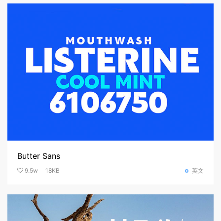
Butter Sans
9.5w
18KB
英文