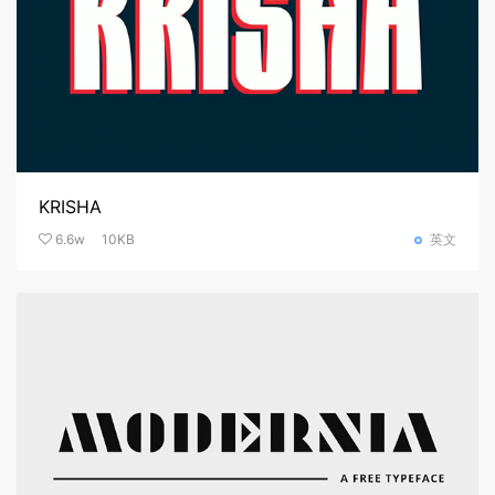
KRISHA
6.6w
10KB
英文