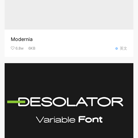
Modernia
6.8w
6KB
英文