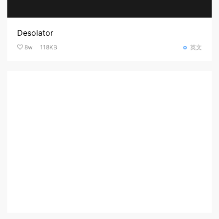
Desolator
8w
118KB
英文