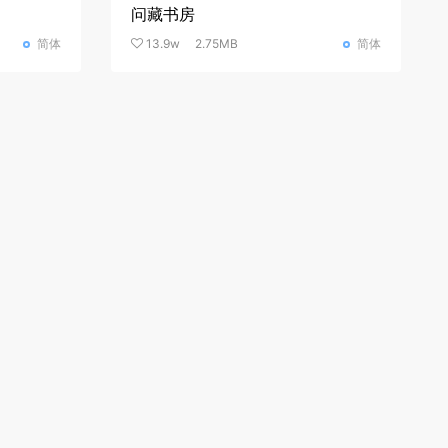
问藏书房
简体
13.9w
2.75MB
简体