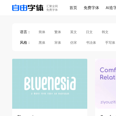
首页
免费字体
AI造
语言：
简体
繁体
英文
日文
韩文
风格：
黑体
宋体
仿宋
书法体
手写体