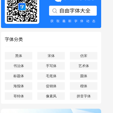
字体分类
黑体
宋体
仿宋
书法体
手写体
艺术体
标题体
毛笔体
圆体
海报体
促销体
楷体
哥特体
像素风
拼音字体