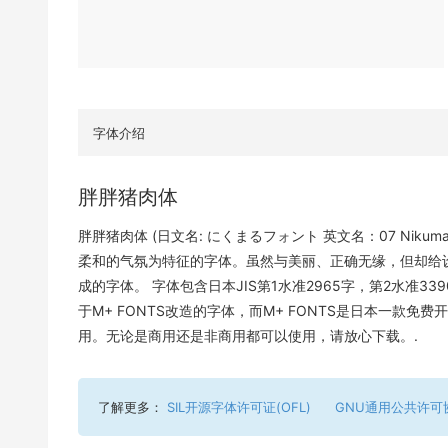
字体介绍
胖胖猪肉体
胖胖猪肉体 (日文名: にくまるフォント 英文名：07 Niku
柔和的气氛为特征的字体。虽然与美丽、正确无缘，但却给设
成的字体。 字体包含日本JIS第1水准2965字，第2水准
于M+ FONTS改造的字体，而M+ FONTS是日本一款
用。无论是商用还是非商用都可以使用，请放心下载。.
了解更多：
SIL开源字体许可证(OFL)
GNU通用公共许可