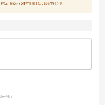
取帮助。按
Ctrl+D
即可收藏本站，以备不时之需。
更多评论了