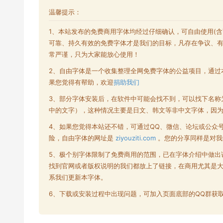
温馨提示：
1、本站发布的
免费商用字体
均经过仔细确认，可自由使用(
可靠、持久有效的免费字体才是我们的目标，凡存在争议、
常严谨，只为大家能放心使用！
2、自由字体是一个收集整理全网
免费字体
的公益项目，通过
果您觉得有帮助，欢迎
捐助我们
3、部分字体安装后，在软件中可能会找不到，可以找下名称
中的文字），这种情况主要是日文、韩文等非中文字体，因
4、如果您觉得本站还不错，可通过QQ、微信、论坛或公众
险，自由字体的网址是
ziyouziti.com
。您的分享同样是对我
5、极个别字体限制了
免费商用
的范围，已在字体介绍中做出
找到官网或者版权说明的我们都放上了链接，在商用尤其是
系我们更新本字体。
6、下载或安装过程中出现问题，可加入页面底部的QQ群获