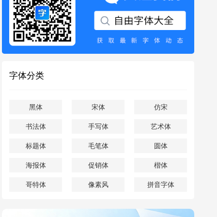
字体分类
黑体
宋体
仿宋
书法体
手写体
艺术体
标题体
毛笔体
圆体
海报体
促销体
楷体
哥特体
像素风
拼音字体