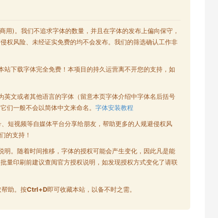
含商用)。我们不追求字体的数量，并且在字体的发布上偏向保守，
有侵权风险、未经证实免费的均不会发布。我们的筛选确认工作非
本站下载字体完全免费！本项目的持久运营离不开您的支持，如
为英文或者其他语言的字体（留意本页字体介绍中字体名后括号
为它们一般不会以简体中文来命名。
字体安装教程
号、短视频等自媒体平台分享给朋友，帮助更多的人规避侵权风
们的支持！
说明。随着时间推移，字体的授权可能会产生变化，因此凡是能
大批量印刷前建议查阅官方授权说明，如发现授权方式变化了请联
取帮助。按
Ctrl+D
即可收藏本站，以备不时之需。