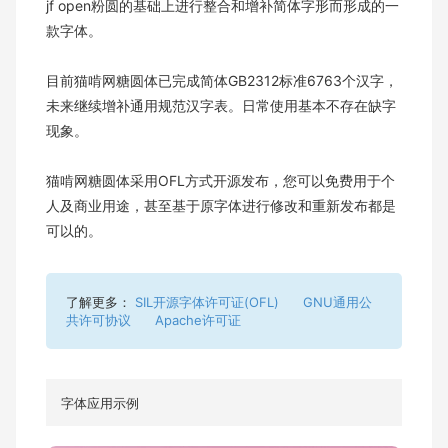
jf open粉圆的基础上进行整合和增补简体字形而形成的一
款字体。
目前猫啃网糖圆体已完成简体GB2312标准6763个汉字，
未来继续增补通用规范汉字表。日常使用基本不存在缺字
现象。
猫啃网糖圆体采用OFL方式开源发布，您可以免费用于个
人及商业用途，甚至基于原字体进行修改和重新发布都是
可以的。
了解更多：
SIL开源字体许可证(OFL)
GNU通用公
共许可协议
Apache许可证
字体应用示例