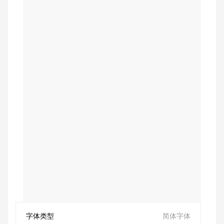
字体类型
简体字体