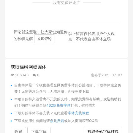
没有更多评论了
评论就这些啦，让大家也知道你
以上留言仅代表用户个人观
的独特见解
立即评论
点，不代表自由字体立场
获取猫啃网糖圆体
206343
0
发布于2021-07-07
自由字体是一个收集整理全网免费字体的公益项目，下载字体完全免
费！无需关注公众号，无需注册，直接免费下载
本项目的持久运营离不开您的支持，如果您觉得有帮助，欢迎捐助我
们！捐赠可获得全站
462款免费字体
打包，省时省力
下载好的字体不会安装？点此查看
字体安装教程
下载或使用中有问题请
点此反馈
或加入页面底部QQ群
收藏
下载字体
获取全站字体打包