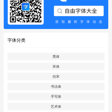
字体分类
黑体
宋体
仿宋
书法体
手写体
艺术体