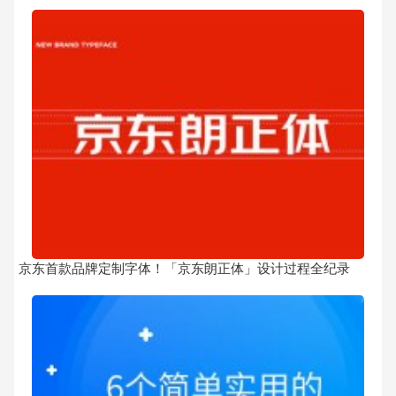
京东首款品牌定制字体！「京东朗正体」设计过程全纪录