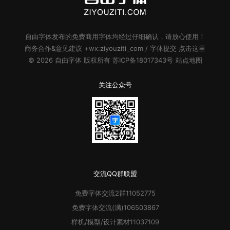
自由字体
发布的
免费商用字体
均经过仔细确认，请放心使用！
商务合作&意见建议 +wx:ziyouziti_com / 字体提交
点击这里
© 2026
自由字体
版权所有
苏ICP备18017343号
站点地图
关注公众号
交流QQ群联盟
免费字体
交流2群
11052775
免费字体
交流(满)
106503867
样机/模型/设计素材
11037109