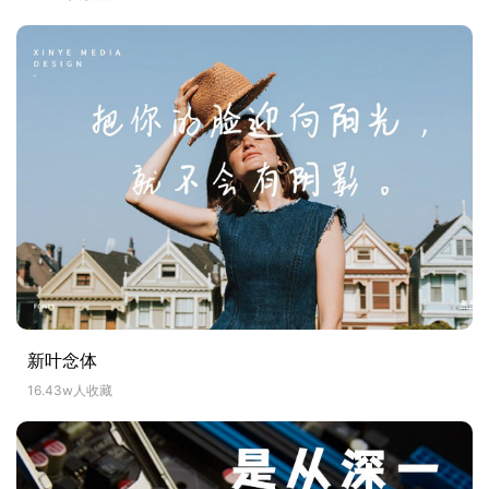
新叶念体
16.43w人收藏