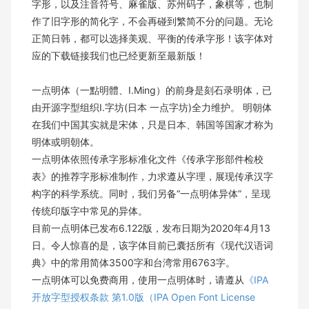
字形，以及注音符号、麻雀版、苏州码子，象棋等，也制
作了旧字形的简化字，不会再碰到繁简不分的问题。无论
正简日韩，都可以选择美观、平衡的传承字形！该字体对
应的下载链接我们也已经更新至最新版！
一点明体（一點明體、I.Ming）的前身是刻石录明体，已
由开源字型组织I.字坊(日本 一点字坊)全力维护。 明朝体
在我们中国其实就是宋体，只是日本、韩国等国家才称为
明体或明朝体。
一点明体依照传承字形标准化文件《传承字形部件检校
表》的推荐字形标准制作，力求遵从字理，展现传承汉字
构字的科学系统。同时，我们另备“一点明体异体”，呈现
传统印版字中常见的异体。
目前一点明体已发布6.122版，发布日期为2020年4月13
日。令人惊喜的是，该字体目前已囊括所有《现代汉语词
典》中的常用简体3500字和台湾常用6763字。
一点明体可以免费商用，使用一点明体时，请遵从
《IPA
开放字型授权条款 第1.0版（IPA Open Font License