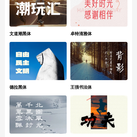
文道潮黑体
卓特清雅体
德拉黑体
王强书法体