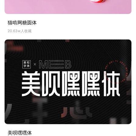
猫啃网糖圆体
20.63w人收藏
美呗嘿嘿体