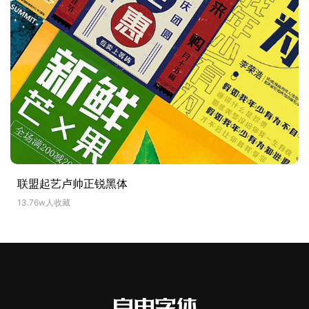
联盟起艺卢帅正锐黑体
13.76w人收藏