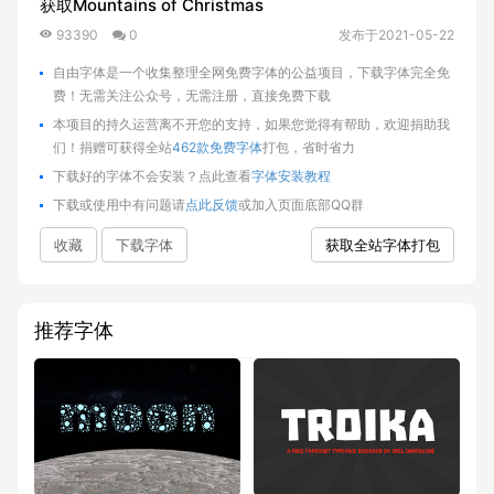
获取Mountains of Christmas
93390
0
发布于2021-05-22
自由字体是一个收集整理全网免费字体的公益项目，下载字体完全免
费！无需关注公众号，无需注册，直接免费下载
本项目的持久运营离不开您的支持，如果您觉得有帮助，欢迎捐助我
们！捐赠可获得全站
462款免费字体
打包，省时省力
下载好的字体不会安装？点此查看
字体安装教程
下载或使用中有问题请
点此反馈
或加入页面底部QQ群
收藏
下载字体
获取全站字体打包
推荐字体