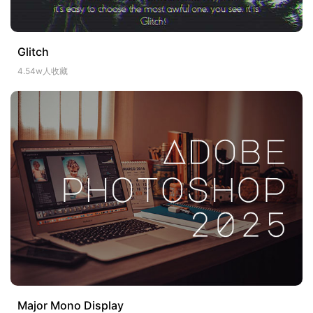
Glitch
4.54w人收藏
Major Mono Display