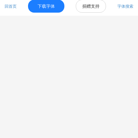
商务合作&意见建议 +wx:ziyouziti_com / 字体提交
点击这里
下载字体
捐赠支持
回首页
字体搜索
© 2026
自由字体
版权所有
苏ICP备18017343号
站点地图
关注公众号
交流QQ群联盟
免费字体
交流2群
11052775
免费字体
交流(满)
106503867
样机/模型/设计素材
11037109
设计配色/搭配交流
792115138
已收录
免费商用字体