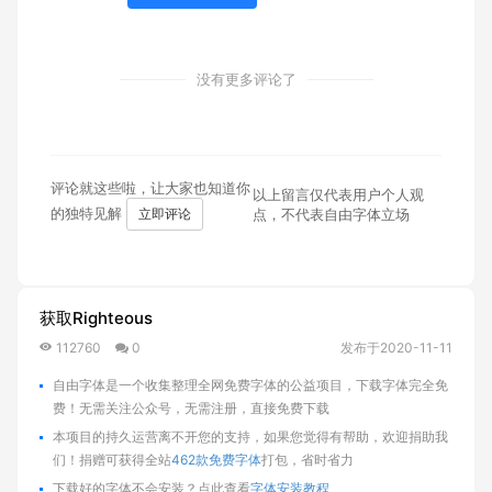
没有更多评论了
评论就这些啦，让大家也知道你
以上留言仅代表用户个人观
的独特见解
立即评论
点，不代表自由字体立场
获取Righteous
112760
0
发布于2020-11-11
自由字体是一个收集整理全网免费字体的公益项目，下载字体完全免
费！无需关注公众号，无需注册，直接免费下载
本项目的持久运营离不开您的支持，如果您觉得有帮助，欢迎捐助我
们！捐赠可获得全站
462款免费字体
打包，省时省力
下载好的字体不会安装？点此查看
字体安装教程