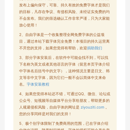
发布上偏向保守，可靠、持久有效的免费字体才是我们
的目标，凡存在争议、有侵权风险、未经证实免费的均
不会发布。我们的筛选确认工作非常严谨，只为大家能
放心使用！
2、自由字体是一个收集整理全网
免费字体
的公益项
目，通过本站下载字体完全免费！本项目的持久运营离
不开您的支持，如果您觉得有帮助，欢迎
捐助我们
3、部分字体安装后，在软件中可能会找不到，可以找
下名称为英文或者其他语言的字体（留意本页字体介绍
中字体名后括号中的文字），这种情况主要是日文、韩
文等非中文字体，因为它们一般不会以简体中文来命
名。
字体安装教程
4、如果您觉得本站还不错，可通过QQ、微信、论坛或
公众号、短视频等自媒体平台分享给朋友，帮助更多的
人规避侵权风险，自由字体的网址是
ziyouziti.com
。
您的分享同样是对我们的支持！
5、极个别字体限制了
免费商用
的范围，已在字体介绍
中做出说明。随着时间推移，字体的授权可能会产生变