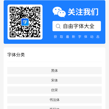
字体分类
黑体
宋体
仿宋
书法体