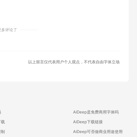
更多评论了
以上留言仅代表用户个人观点，不代表自由字体立场
吗
AiDeep是免费商用字体吗
下载
AiDeep下载链接
限制
AiDeep可否做商业用途使用