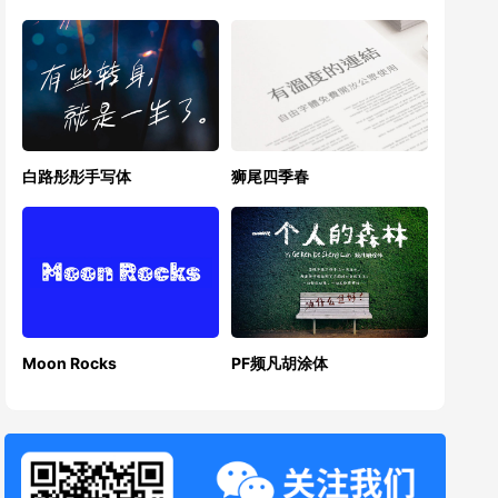
白路彤彤手写体
狮尾四季春
Moon Rocks
PF频凡胡涂体