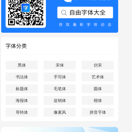
字体分类
黑体
宋体
仿宋
书法体
手写体
艺术体
标题体
毛笔体
圆体
海报体
促销体
楷体
哥特体
像素风
拼音字体