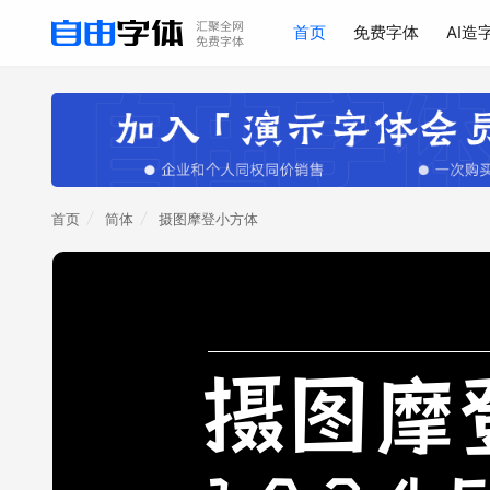
首页
免费字体
AI造
首页
简体
摄图摩登小方体