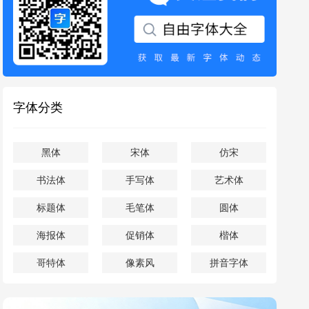
字体分类
黑体
宋体
仿宋
书法体
手写体
艺术体
标题体
毛笔体
圆体
海报体
促销体
楷体
哥特体
像素风
拼音字体