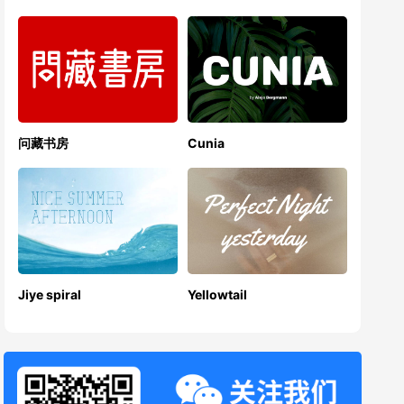
问藏书房
Cunia
Jiye spiral
Yellowtail