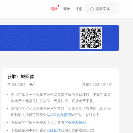
捐赠
登录
注册
获取江城圆体
244094
1
发布于2021-01-01
自由字体是一个收集整理全网免费字体的公益项目，下载字体完
全免费！无需关注公众号，无需注册，直接免费下载
本项目的持久运营离不开您的支持，如果您觉得有帮助，欢迎捐
助我们！捐赠可获得全站
462款免费字体
打包，省时省力
下载好的字体不会安装？点此查看
字体安装教程
下载或使用中有问题请
点此反馈
或加入页面底部QQ群