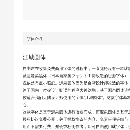
字体介绍
江城圆体
自由君在收集免费商用字体的过程中，一直觉得没有一款比较
就是源柔黑体（日本自家製フォント工房改造的思源字体）
说依然有点小瑕疵。源泉圆体因为是台湾设计师改造的字体
终于国内一位被设计耽误的程序大神刘鹏，基于源泉圆体进
较适合我们大陆设计师使用的字体“江城圆体”。这款字体基
心。
这款字体是基于源泉圆体进行改造而成，而源泉圆体是基于思源黑体改造
授权协议免费公开，关于授权协议的内容、免责事项等细节，请查看详细
用而不需要付费、知会或标明作者，即可自由使用此字体，