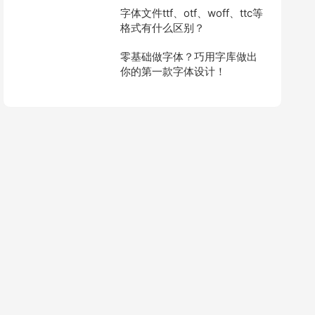
字体文件ttf、otf、woff、ttc等
格式有什么区别？
零基础做字体？巧用字库做出
你的第一款字体设计！