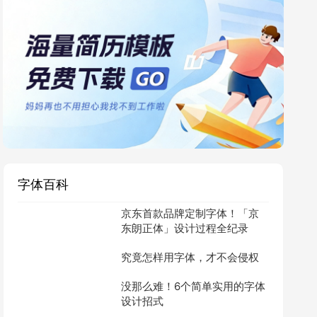
字体百科
京东首款品牌定制字体！「京
东朗正体」设计过程全纪录
究竟怎样用字体，才不会侵权
没那么难！6个简单实用的字体
设计招式