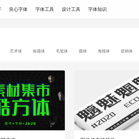
字
良心字体
字体工具
设计工具
字体知识
艺术体
标题体
毛笔体
圆体
海报体
促销体