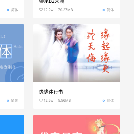
狮尾B2宋朝
简体
12.2w
79.27MB
简体
缘缘体行书
简体
12.5w
5.56MB
简体