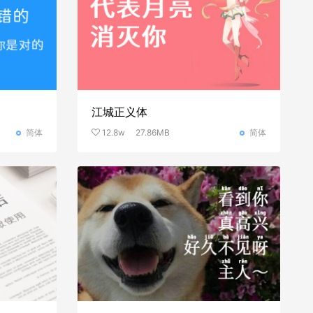
江城正义体
简体
12.8w
27.86MB
简体