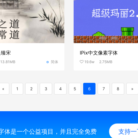
显臻宋
IPix中文像素字体
13.81MB
简体
19.6w
2.75MB
«
1
2
3
4
5
6
7
8
»
支持一
字体是一个公益项目，并且完全免费