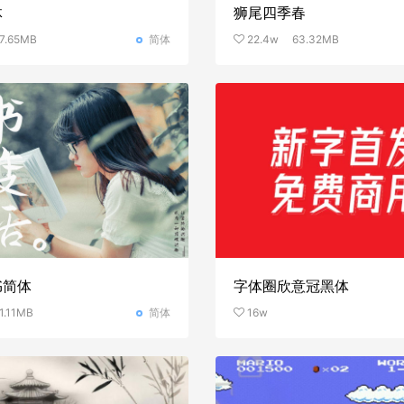
体
狮尾四季春
7.65MB
简体
22.4w
63.32MB
书简体
字体圈欣意冠黑体
1.11MB
简体
16w