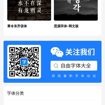
黄令东齐伋体
思源宋体-韩文版
字体分类