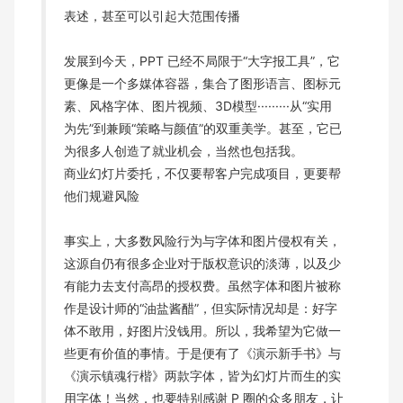
表述，甚至可以引起大范围传播
发展到今天，PPT 已经不局限于“大字报工具”，它
更像是一个多媒体容器，集合了图形语言、图标元
素、风格字体、图片视频、3D模型·········从“实用
为先”到兼顾“策略与颜值”的双重美学。甚至，它已
为很多人创造了就业机会，当然也包括我。
商业幻灯片委托，不仅要帮客户完成项目，更要帮
他们规避风险
事实上，大多数风险行为与字体和图片侵权有关，
这源自仍有很多企业对于版权意识的淡薄，以及少
有能力去支付高昂的授权费。虽然字体和图片被称
作是设计师的“油盐酱醋”，但实际情况却是：好字
体不敢用，好图片没钱用。所以，我希望为它做一
些更有价值的事情。于是便有了《演示新手书》与
《演示镇魂行楷》两款字体，皆为幻灯片而生的实
用字体！当然，也要特别感谢 P 圈的众多朋友，让