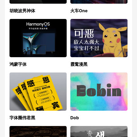
胡晓波男神体
火车One
鸿蒙字体
霞鹜漫黑
字体圈伟君黑
Dob