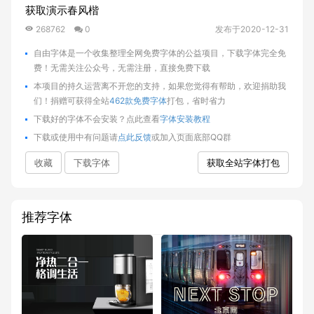
获取演示春风楷
268762
0
发布于2020-12-31
自由字体是一个收集整理全网免费字体的公益项目，下载字体完全免
费！无需关注公众号，无需注册，直接免费下载
本项目的持久运营离不开您的支持，如果您觉得有帮助，欢迎捐助我
们！捐赠可获得全站
462款免费字体
打包，省时省力
下载好的字体不会安装？点此查看
字体安装教程
下载或使用中有问题请
点此反馈
或加入页面底部QQ群
收藏
下载字体
获取全站字体打包
推荐字体