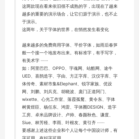
这两款现在看来依旧很不成熟的字，出现在了越来
越多的重要的演示场合，让它们源于演示，也不止
于演示。
这两年，关于字体的世界，在悄然发生着变化
越来越多的免费商用字体、平价字体，如雨后春笋
般一个接一个地发布出来。有标准字，有手写字，
有美术字 ······
如：阿里巴巴、OPPO、字魂网、站酷网、途牛
UED、喜鹊造字、字由、方正字库、汉仪字库、字
体传奇、素材市集&Elephant、锐字家族、优设
网、刘鹏、刘兵克、胡晓波、庞门正道阿门、
wixette、心光工作室、落霞孤鹜、黄令东、字体
树黄煜臣、杨任东、鸿雷、字体圈DESIGN、造字
工房、卓米品牌设计、卢帅、春颜秋色、谦度、
Siue、林芳柽、李雨、叶根友、黄引齐 ······
要感谢上述这些企业和个人让每个中国设计师，有
字可用，有好字可用。