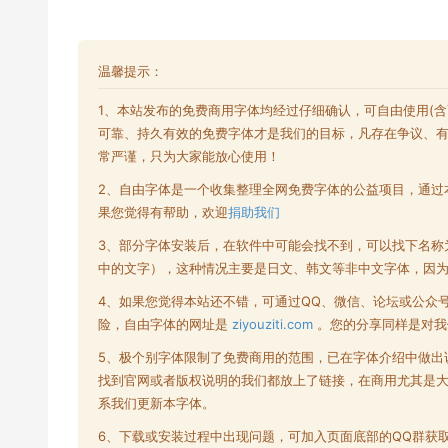
温馨提示：
1、本站发布的
免费商用字体
均经过仔细确认，可自由使用(
可靠、持久有效的免费字体才是我们的目标，凡存在争议、
常严谨，只为大家能放心使用！
2、自由字体是一个收集整理全网
免费字体
的公益项目，通过
果您觉得有帮助，欢迎
捐助我们
3、部分字体安装后，在软件中可能会找不到，可以找下名称
中的文字），这种情况主要是日文、韩文等非中文字体，因
4、如果您觉得本站还不错，可通过QQ、微信、论坛或公众
险，自由字体的网址是
ziyouziti.com
。您的分享同样是对我
5、极个别字体限制了
免费商用
的范围，已在字体介绍中做出
找到官网或者版权说明的我们都放上了链接，在商用尤其是
系我们更新本字体。
6、下载或安装过程中出现问题，可加入页面底部的QQ群获