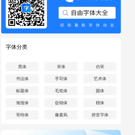
字体分类
黑体
宋体
仿宋
书法体
手写体
艺术体
标题体
毛笔体
圆体
海报体
促销体
楷体
哥特体
像素风
拼音字体