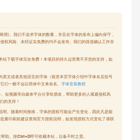
含商用)。我们不追求字体的数量，并且在字体的发布上偏向保守，
有侵权风险、未经证实免费的均不会发布。我们的筛选确认工作非
本站下载字体完全免费！本项目的持久运营离不开您的支持，如
为英文或者其他语言的字体（留意本页字体介绍中字体名后括号
为它们一般不会以简体中文来命名。
字体安装教程
号、短视频等自媒体平台分享给朋友，帮助更多的人规避侵权风
们的支持！
说明。随着时间推移，字体的授权可能会产生变化，因此凡是能
大批量印刷前建议查阅官方授权说明，如发现授权方式变化了请联
取帮助。按
Ctrl+D
即可收藏本站，以备不时之需。