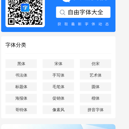
字体分类
黑体
宋体
仿宋
书法体
手写体
艺术体
标题体
毛笔体
圆体
海报体
促销体
楷体
哥特体
像素风
拼音字体