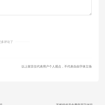
更多评论了
以上留言仅代表用户个人观点，不代表自由字体立场
吗
英椎楷书是免费商用字体吗