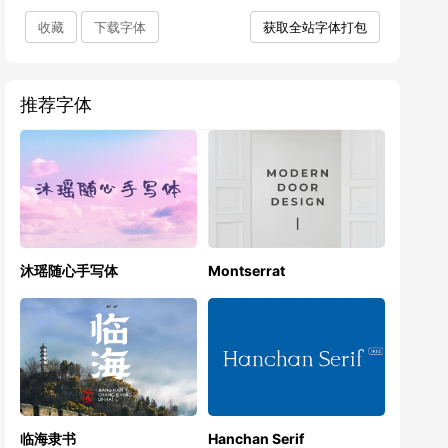
收藏
下载字体
获取全站字体打包
推荐字体
沐瑶随心手写体
Montserrat
临海隶书
Hanchan Serif