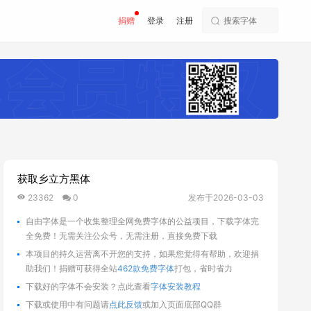
捐赠
登录
注册
获取乡立方黑体
23362
0
发布于2026-03-03
自由字体是一个收集整理全网免费字体的公益项目，下载字体完
全免费！无需关注公众号，无需注册，直接免费下载
本项目的持久运营离不开您的支持，如果您觉得有帮助，欢迎捐
助我们！捐赠可获得全站
462款免费字体
打包，省时省力
下载好的字体不会安装？点此查看
字体安装教程
下载或使用中有问题请
点此反馈
或加入页面底部QQ群