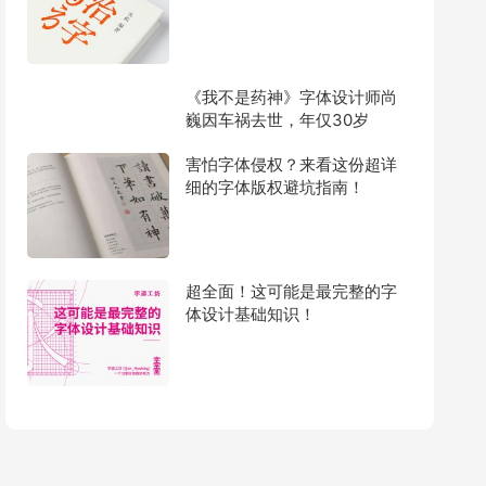
《我不是药神》字体设计师尚
巍因车祸去世，年仅30岁
害怕字体侵权？来看这份超详
细的字体版权避坑指南！
超全面！这可能是最完整的字
体设计基础知识！