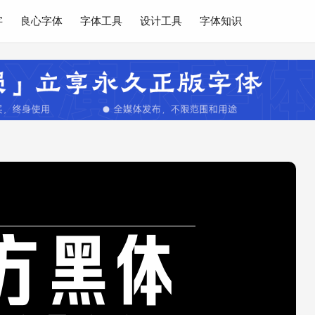
字
良心字体
字体工具
设计工具
字体知识