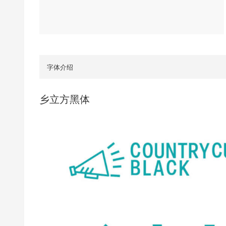
字体介绍
乡立方黑体