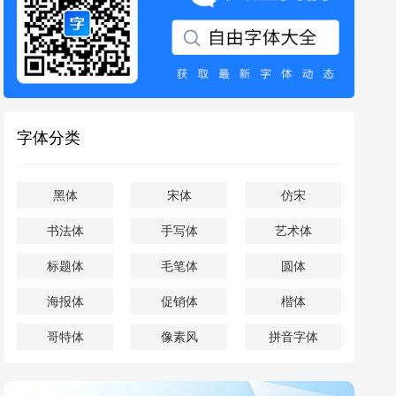
字体分类
黑体
宋体
仿宋
书法体
手写体
艺术体
标题体
毛笔体
圆体
海报体
促销体
楷体
哥特体
像素风
拼音字体