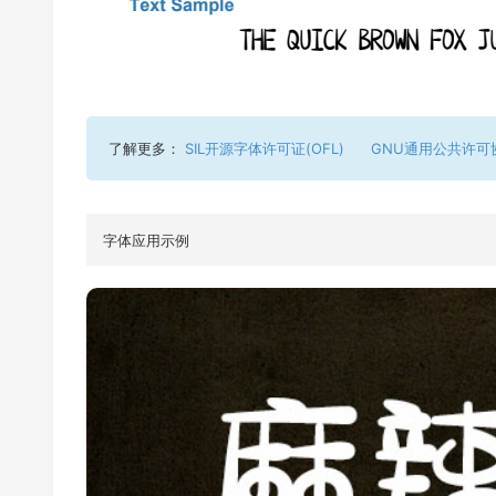
了解更多：
SIL开源字体许可证(OFL)
GNU通用公共许可
字体应用示例