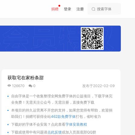
捐赠
登录
注册
获取宅在家粉条甜
126670
0
发布于2022-02-09
自由字体是一个收集整理全网免费字体的公益项目，下载字体完
全免费！无需关注公众号，无需注册，直接免费下载
本项目的持久运营离不开您的支持，如果您觉得有帮助，欢迎捐
助我们！捐赠可获得全站
462款免费字体
打包，省时省力
下载好的字体不会安装？点此查看
字体安装教程
下载或使用中有问题请
点此反馈
或加入页面底部QQ群