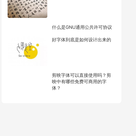
什么是GNU通用公共许可协议
好字体到底是如何设计出来的
剪映字体可以直接使用吗？剪
映中有哪些免费可商用的字
体？