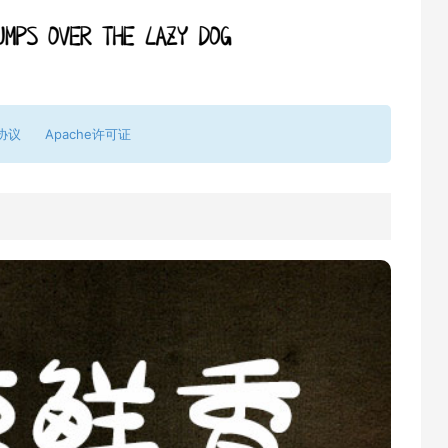
协议
Apache许可证