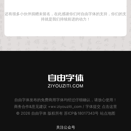
还有很多小伙伴捐赠未留名，在此感谢你们对自由字体的支持，你们的支
持就是我们持续前进的动力！
自由字体
发布的
免费商用字体
均经过仔细确认，请放心使用！
商务合作&意见建议 +wx:ziyouziti_com / 字体提交
点击这里
© 2026
自由字体
版权所有
苏ICP备18017343号
站点地图
关注公众号