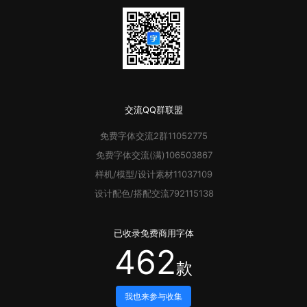
交流QQ群联盟
免费字体
交流2群
11052775
免费字体
交流(满)
106503867
样机/模型/设计素材
11037109
设计配色/搭配交流
792115138
已收录
免费商用字体
462
款
我也来参与收集