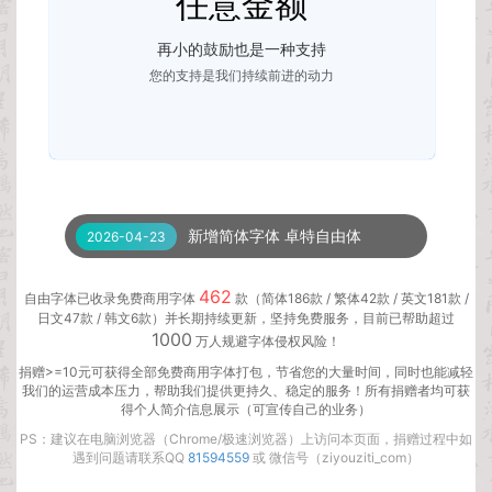
任意金额
再小的鼓励也是一种支持
您的支持是我们持续前进的动力
新增简体字体 武汉英雄体
2026-08-03
新增简体字体 南西油墨宋
2026-07-04
新增简体字体 卓特自由体
2026-04-23
新增简体字体 卓特悦动黑
2026-04-23
462
自由字体已收录免费商用字体
款（简体186款 / 繁体42款 / 英文181款 /
日文47款 / 韩文6款）并长期持续更新，坚持免费服务，目前已帮助超过
新增简体字体 卓特清雅体
2026-04-23
1000
万人规避字体侵权风险！
新增简体字体 小城拉风体
2026-04-09
捐赠>=10元可获得全部免费商用字体打包，节省您的大量时间，同时也能减轻
我们的运营成本压力，帮助我们提供更持久、稳定的服务！所有捐赠者均可获
得个人简介信息展示（可宣传自己的业务）
新增简体字体 乡立方黑体
2026-03-03
PS：建议在电脑浏览器（
Chrome
/极速浏览器）上访问本页面，捐赠过程中如
新增简体字体 演示魁本楷书
2026-02-05
遇到问题请联系QQ
81594559
或 微信号（ziyouziti_com）