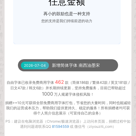
任意金额
再小的鼓励也是一种支持
您的支持是我们持续前进的动力
新增简体字体 武汉英雄体
2026-08-03
新增简体字体 南西油墨宋
2026-07-04
新增简体字体 卓特自由体
2026-04-23
462
自由字体已收录免费商用字体
款（简体186款 / 繁体42款 / 英文181款 /
日文47款 / 韩文6款）并长期持续更新，坚持免费服务，目前已帮助超过
新增简体字体 卓特悦动黑
2026-04-23
1000
万人规避字体侵权风险！
新增简体字体 卓特清雅体
2026-04-23
捐赠>=10元可获得全部免费商用字体打包，节省您的大量时间，同时也能减轻
我们的运营成本压力，帮助我们提供更持久、稳定的服务！所有捐赠者均可获
得个人简介信息展示（可宣传自己的业务）
新增简体字体 小城拉风体
2026-04-09
PS：建议在电脑浏览器（
Chrome
/极速浏览器）上访问本页面，捐赠过程中如
新增简体字体 乡立方黑体
2026-03-03
遇到问题请联系QQ
81594559
或 微信号（ziyouziti_com）