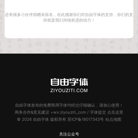
还有很多小伙伴捐赠未留名，在此感谢你们对自由字体的支持，你们的支
持就是我们持续前进的动力！
自由字体
发布的
免费商用字体
均经过仔细确认，请放心使用！
商务合作&意见建议 +wx:ziyouziti_com / 字体提交
点击这里
© 2026
自由字体
版权所有
苏ICP备18017343号
站点地图
关注公众号