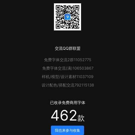
交流QQ群联盟
免费字体
交流2群
11052775
免费字体
交流(满)
106503867
样机/模型/设计素材
11037109
设计配色/搭配交流
792115138
已收录
免费商用字体
462
款
我也来参与收集