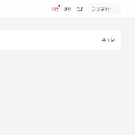
捐赠
登录
注册
共 1 款