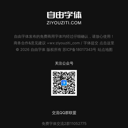
自由字体
发布的
免费商用字体
均经过仔细确认，请放心使用！
商务合作&意见建议 +wx:ziyouziti_com / 字体提交
点击这里
© 2026
自由字体
版权所有
苏ICP备18017343号
站点地图
关注公众号
交流QQ群联盟
免费字体
交流2群
11052775