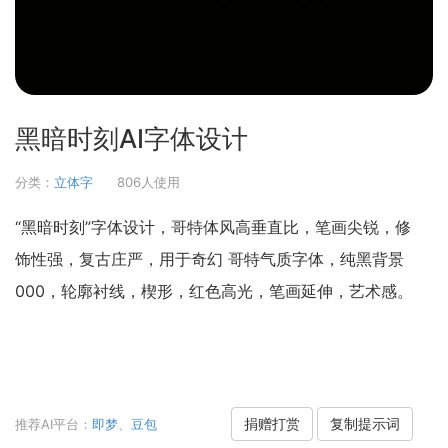
黑暗时刻AI字体设计
分类：
立体字
806人使用
“黑暗时刻”字体设计，哥特体风高垂直比，笔画尖锐，修
饰性强，复古庄严，用于奇幻 哥特气质字体，纯黑背景
000，轮廓衬线，楔形，红色高光，笔画延伸，艺术感。
捐赠打赏
复制提示词
推荐AI平台：
即梦
、
豆包