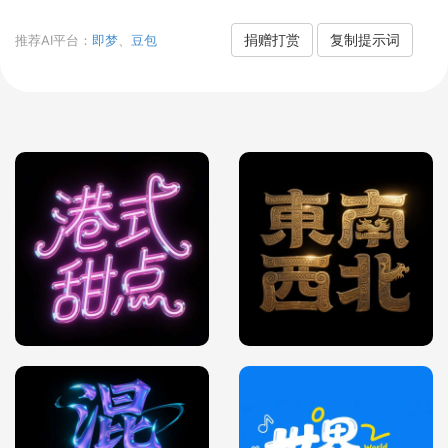
捐赠打赏
复制提示词
推荐AI平台：
即梦
、
豆包