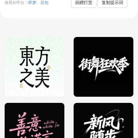
捐赠打赏
复制提示词
推荐AI平台：
即梦
、
豆包