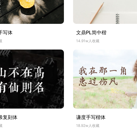
手写体
文鼎PL简中楷
藏
14.91w人收藏
伋复刻体
谦度手写楷体
藏
18.92w人收藏