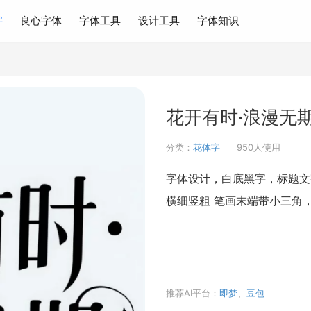
字
良心字体
字体工具
设计工具
字体知识
花开有时·浪漫无期
分类：
花体字
950人使用
字体设计，白底黑字，标题文
横细竖粗 笔画末端带小三角
推荐AI平台：
即梦
、
豆包