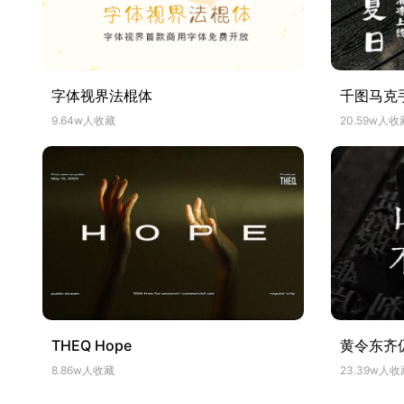
字体视界法棍体
千图马克
9.64w人收藏
20.59w人收
THEQ Hope
黄令东齐
8.86w人收藏
23.39w人收