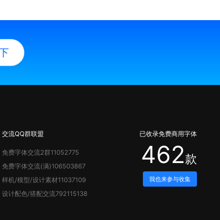
下
交流QQ群联盟
已收录
免费商用字体
462
免费字体
交流2群
11052775
款
免费字体
交流(满)
106503867
我也来参与收集
样机/模型/设计素材
11037109
设计配色/搭配交流
792115138