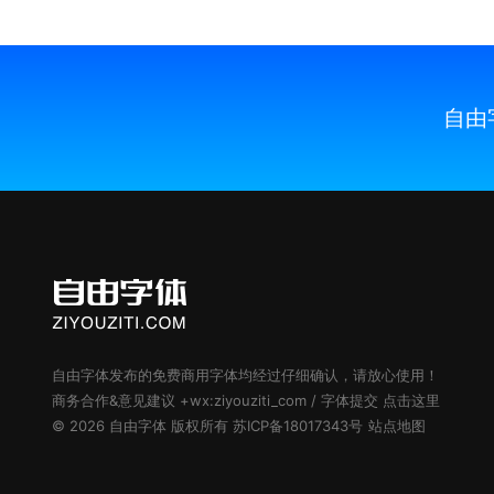
自由
自由字体
发布的
免费商用字体
均经过仔细确认，请放心使用！
商务合作&意见建议 +wx:ziyouziti_com / 字体提交
点击这里
© 2026
自由字体
版权所有
苏ICP备18017343号
站点地图